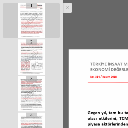
1
2
3
4