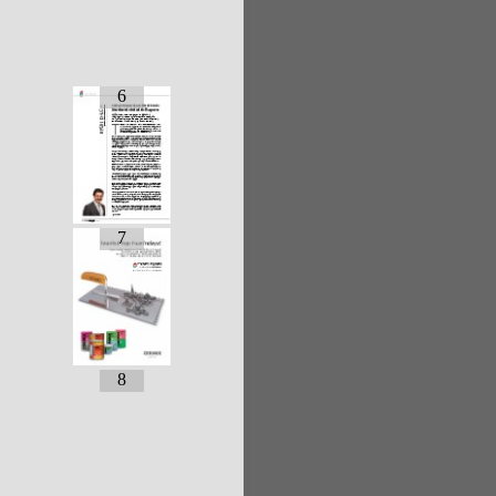
6
7
8