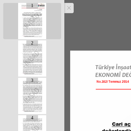
1
2
3
4