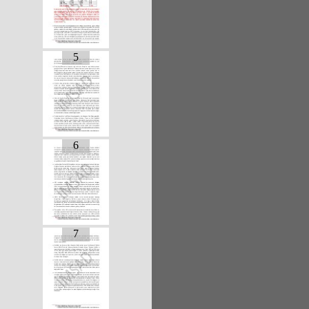
5
6
7