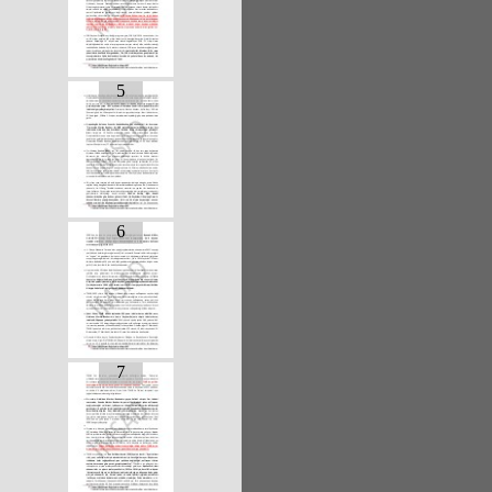
5
6
7