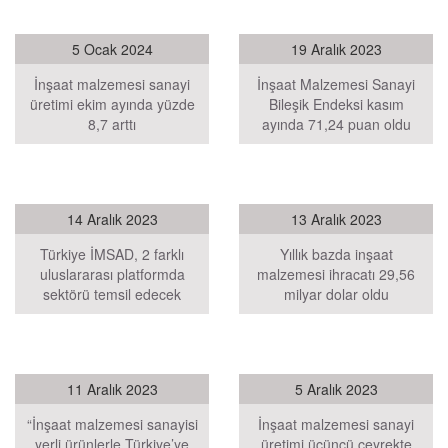
5 Ocak 2024
19 Aralık 2023
İnşaat malzemesi sanayi
İnşaat Malzemesi Sanayi
üretimi ekim ayında yüzde
Bileşik Endeksi kasım
8,7 arttı
ayında 71,24 puan oldu
14 Aralık 2023
13 Aralık 2023
Türkiye İMSAD, 2 farklı
Yıllık bazda inşaat
uluslararası platformda
malzemesi ihracatı 29,56
sektörü temsil edecek
milyar dolar oldu
11 Aralık 2023
5 Aralık 2023
“İnşaat malzemesi sanayisi
İnşaat malzemesi sanayi
yerli ürünlerle Türkiye’ye
üretimi üçüncü çeyrekte