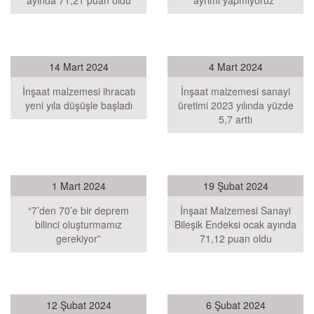
ayında 71,21 puan oldu
ayrımı yapmıyoruz”
14 Mart 2024
4 Mart 2024
İnşaat malzemesi ihracatı
İnşaat malzemesi sanayi
yeni yıla düşüşle başladı
üretimi 2023 yılında yüzde
5,7 arttı
1 Mart 2024
19 Şubat 2024
“7’den 70’e bir deprem
İnşaat Malzemesi Sanayi
bilinci oluşturmamız
Bileşik Endeksi ocak ayında
gerekiyor”
71,12 puan oldu
12 Şubat 2024
6 Şubat 2024