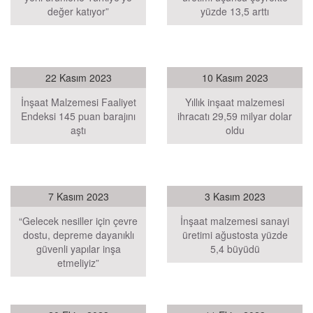
değer katıyor”
yüzde 13,5 arttı
22 Kasım 2023
10 Kasım 2023
İnşaat Malzemesi Faaliyet
Yıllık inşaat malzemesi
Endeksi 145 puan barajını
ihracatı 29,59 milyar dolar
aştı
oldu
7 Kasım 2023
3 Kasım 2023
“Gelecek nesiller için çevre
İnşaat malzemesi sanayi
dostu, depreme dayanıklı
üretimi ağustosta yüzde
güvenli yapılar inşa
5,4 büyüdü
etmeliyiz”