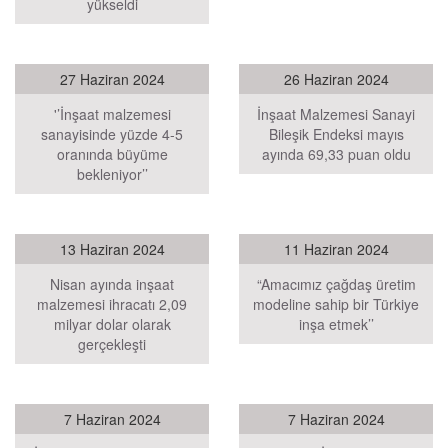
yükseldi
27 Haziran 2024
26 Haziran 2024
'’İnşaat malzemesi
İnşaat Malzemesi Sanayi
sanayisinde yüzde 4-5
Bileşik Endeksi mayıs
oranında büyüme
ayında 69,33 puan oldu
bekleniyor’’
13 Haziran 2024
11 Haziran 2024
Nisan ayında inşaat
“Amacımız çağdaş üretim
malzemesi ihracatı 2,09
modeline sahip bir Türkiye
milyar dolar olarak
inşa etmek’’
gerçekleşti
7 Haziran 2024
7 Haziran 2024