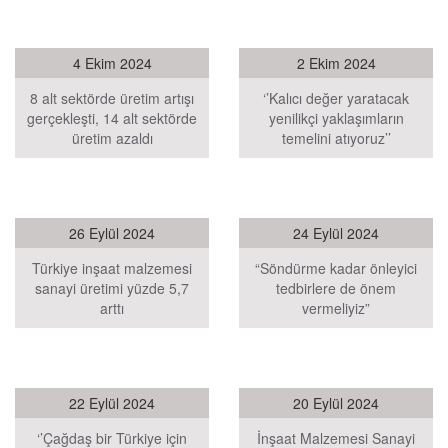
4 Ekim 2024
2 Ekim 2024
8 alt sektörde üretim artışı
‘’Kalıcı değer yaratacak
gerçekleşti, 14 alt sektörde
yenilikçi yaklaşımların
üretim azaldı
temelini atıyoruz’’
26 Eylül 2024
24 Eylül 2024
Türkiye inşaat malzemesi
“Söndürme kadar önleyici
sanayi üretimi yüzde 5,7
tedbirlere de önem
arttı
vermeliyiz”
22 Eylül 2024
20 Eylül 2024
‘’Çağdaş bir Türkiye için
İnşaat Malzemesi Sanayi