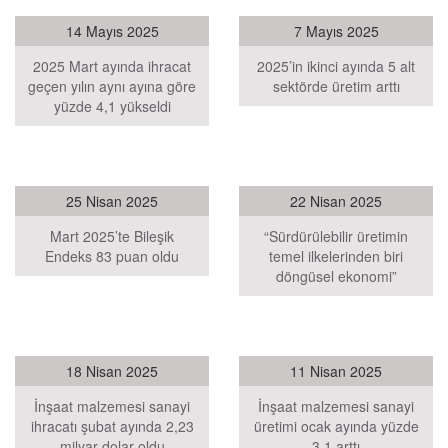
14 Mayıs 2025
7 Mayıs 2025
2025 Mart ayında ihracat
2025’in ikinci ayında 5 alt
geçen yılın aynı ayına göre
sektörde üretim arttı
yüzde 4,1 yükseldi
25 Nisan 2025
22 Nisan 2025
Mart 2025’te Bileşik
“Sürdürülebilir üretimin
Endeks 83 puan oldu
temel ilkelerinden biri
döngüsel ekonomi”
18 Nisan 2025
11 Nisan 2025
İnşaat malzemesi sanayi
İnşaat malzemesi sanayi
ihracatı şubat ayında 2,23
üretimi ocak ayında yüzde
milyar dolar oldu
3,1 arttı