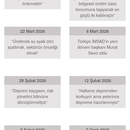
önlemektir”
bölgesel üretim üssü
konumuna taşıyacak en
güçlü iki kaldıraçtır”
22 Mart 2026
6 Mart 2026
“Üretimde su ayak izini
Türkiye İMSAD’ın yeni
azaltmak, sektörün önceliği
dönem başkanı Murat
olmalı”
Savcı oldu
28 Şubat 2026
12 Şubat 2026
“Deprem kaygısını, risk
“Halkımız depremden
yönetimi bilincine
korkuyor ama yeterince
dönüştürmeliyiz”
depreme hazırlanmıyor”
5 Şubat 2026
7 Ocak 2026