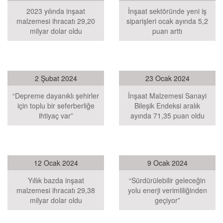
2023 yılında inşaat
İnşaat sektöründe yeni iş
malzemesi ihracatı 29,20
siparişleri ocak ayında 5,2
milyar dolar oldu
puan arttı
2 Şubat 2024
23 Ocak 2024
“Depreme dayanıklı şehirler
İnşaat Malzemesi Sanayi
için toplu bir seferberliğe
Bileşik Endeksi aralık
ihtiyaç var”
ayında 71,35 puan oldu
12 Ocak 2024
9 Ocak 2024
Yıllık bazda inşaat
“Sürdürülebilir geleceğin
malzemesi ihracatı 29,38
yolu enerji verimliliğinden
milyar dolar oldu
geçiyor”