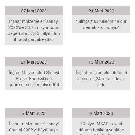
27 Mart 2023
21 Mart 2023
İnşaat malzemeleri sanayi
“Bilinçsiz su tüketimine dur
2022’de 33,74 milyar dolar
demek zorundayız”
değerinde 57,65 milyon ton
ihracat gerçekleştirdi
21 Mart 2023
13 Mart 2023
İnşaat Malzemeleri Sanayi
İnşaat malzemeleri ihracatı
Bileşik Endeksi’nde
ocakta 2,24 milyar dolar
depremin etkileri hissedildi
oldu
7 Mart 2023
2 Mart 2023
İnşaat malzemeleri sanayi
Türkiye İMSAD’ın yeni
üretimi 2022’yi büyümeyle
dönem başkanı yeniden