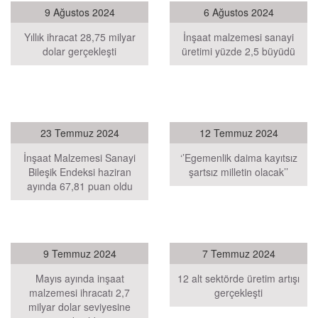
9 Ağustos 2024
6 Ağustos 2024
Yıllık ihracat 28,75 milyar
İnşaat malzemesi sanayi
dolar gerçekleşti
üretimi yüzde 2,5 büyüdü
23 Temmuz 2024
12 Temmuz 2024
İnşaat Malzemesi Sanayi
‘’Egemenlik daima kayıtsız
Bileşik Endeksi haziran
şartsız milletin olacak’’
ayında 67,81 puan oldu
9 Temmuz 2024
7 Temmuz 2024
Mayıs ayında inşaat
12 alt sektörde üretim artışı
malzemesi ihracatı 2,7
gerçekleşti
milyar dolar seviyesine