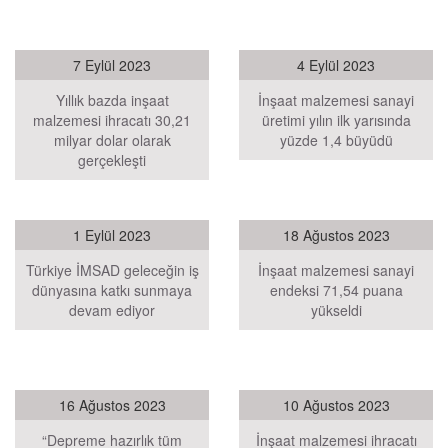
7 Eylül 2023
4 Eylül 2023
Yıllık bazda inşaat
İnşaat malzemesi sanayi
malzemesi ihracatı 30,21
üretimi yılın ilk yarısında
milyar dolar olarak
yüzde 1,4 büyüdü
gerçekleşti
1 Eylül 2023
18 Ağustos 2023
Türkiye İMSAD geleceğin iş
İnşaat malzemesi sanayi
dünyasına katkı sunmaya
endeksi 71,54 puana
devam ediyor
yükseldi
16 Ağustos 2023
10 Ağustos 2023
“Depreme hazırlık tüm
İnşaat malzemesi ihracatı