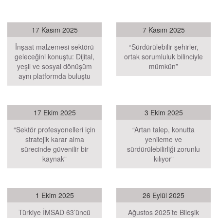
17 Kasım 2025
7 Kasım 2025
İnşaat malzemesi sektörü
“Sürdürülebilir şehirler,
geleceğini konuştu: Dijital,
ortak sorumluluk bilinciyle
yeşil ve sosyal dönüşüm
mümkün”
aynı platformda buluştu
17 Ekim 2025
3 Ekim 2025
“Sektör profesyonelleri için
“Artan talep, konutta
stratejik karar alma
yenileme ve
sürecinde güvenilir bir
sürdürülebilirliği zorunlu
kaynak”
kılıyor”
1 Ekim 2025
26 Eylül 2025
Türkiye İMSAD 63’üncü
Ağustos 2025’te Bileşik