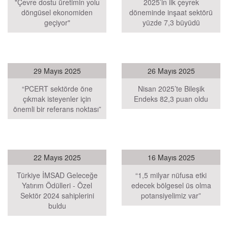
"Çevre dostu üretimin yolu
2025’in ilk çeyrek
döngüsel ekonomiden
döneminde inşaat sektörü
geçiyor"
yüzde 7,3 büyüdü
29 Mayıs 2025
26 Mayıs 2025
“PCERT sektörde öne
Nisan 2025’te Bileşik
çıkmak isteyenler için
Endeks 82,3 puan oldu
önemli bir referans noktası”
22 Mayıs 2025
16 Mayıs 2025
Türkiye İMSAD Geleceğe
“1,5 milyar nüfusa etki
Yatırım Ödülleri - Özel
edecek bölgesel üs olma
Sektör 2024 sahiplerini
potansiyelimiz var”
buldu