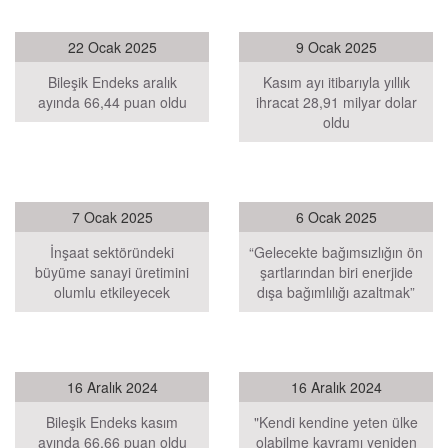
22 Ocak 2025
9 Ocak 2025
Bileşik Endeks aralık
Kasım ayı itibarıyla yıllık
ayında 66,44 puan oldu
ihracat 28,91 milyar dolar
oldu
7 Ocak 2025
6 Ocak 2025
İnşaat sektöründeki
“Gelecekte bağımsızlığın ön
büyüme sanayi üretimini
şartlarından biri enerjide
olumlu etkileyecek
dışa bağımlılığı azaltmak”
16 Aralık 2024
16 Aralık 2024
Bileşik Endeks kasım
"Kendi kendine yeten ülke
ayında 66,66 puan oldu
olabilme kavramı yeniden