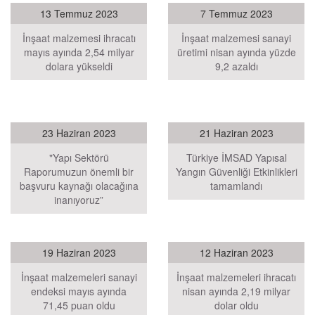
13 Temmuz 2023
7 Temmuz 2023
İnşaat malzemesi ihracatı
İnşaat malzemesi sanayi
mayıs ayında 2,54 milyar
üretimi nisan ayında yüzde
dolara yükseldi
9,2 azaldı
23 Haziran 2023
21 Haziran 2023
"Yapı Sektörü
Türkiye İMSAD Yapısal
Raporumuzun önemli bir
Yangın Güvenliği Etkinlikleri
başvuru kaynağı olacağına
tamamlandı
inanıyoruz”
19 Haziran 2023
12 Haziran 2023
İnşaat malzemeleri sanayi
İnşaat malzemeleri ihracatı
endeksi mayıs ayında
nisan ayında 2,19 milyar
71,45 puan oldu
dolar oldu