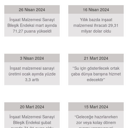
26 Nisan 2024
16 Nisan 2024
İnşaat Malzemesi Sanayi
Yıllık bazda inşaat
Bileşik Endeksi mart ayında
malzemesi ihracatı 29,31
71,27 puana yükseldi
milyar dolar oldu
3 Nisan 2024
21 Mart 2024
İnşaat malzemesi sanayi
''Su için gösterilecek ortak
üretimi ocak ayında yüzde
çaba dünya barışına hizmet
3,3 arttı
edecektir''
20 Mart 2024
15 Mart 2024
İnşaat Malzemesi Sanayi
“Geleceğe hazırlanırken
Bileşik Endeksi şubat
zor veya kolay dönem