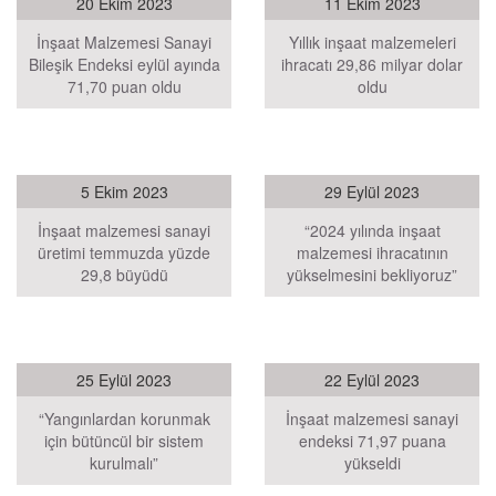
20 Ekim 2023
11 Ekim 2023
İnşaat Malzemesi Sanayi
Yıllık inşaat malzemeleri
Bileşik Endeksi eylül ayında
ihracatı 29,86 milyar dolar
71,70 puan oldu
oldu
5 Ekim 2023
29 Eylül 2023
İnşaat malzemesi sanayi
“2024 yılında inşaat
üretimi temmuzda yüzde
malzemesi ihracatının
29,8 büyüdü
yükselmesini bekliyoruz”
25 Eylül 2023
22 Eylül 2023
“Yangınlardan korunmak
İnşaat malzemesi sanayi
için bütüncül bir sistem
endeksi 71,97 puana
kurulmalı”
yükseldi