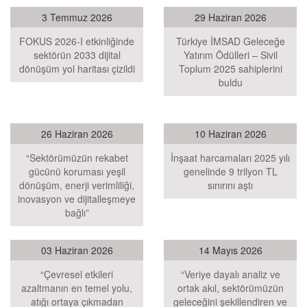
3 Temmuz 2026
29 Haziran 2026
FOKUS 2026-I etkinliğinde
Türkiye İMSAD Geleceğe
sektörün 2033 dijital
Yatırım Ödülleri – Sivil
dönüşüm yol haritası çizildi
Toplum 2025 sahiplerini
buldu
26 Haziran 2026
10 Haziran 2026
“Sektörümüzün rekabet
İnşaat harcamaları 2025 yılı
gücünü koruması yeşil
genelinde 9 trilyon TL
dönüşüm, enerji verimliliği,
sınırını aştı
inovasyon ve dijitalleşmeye
bağlı”
03 Haziran 2026
14 Mayıs 2026
“Çevresel etkileri
“Veriye dayalı analiz ve
azaltmanın en temel yolu,
ortak akıl, sektörümüzün
atığı ortaya çıkmadan
geleceğini şekillendiren ve