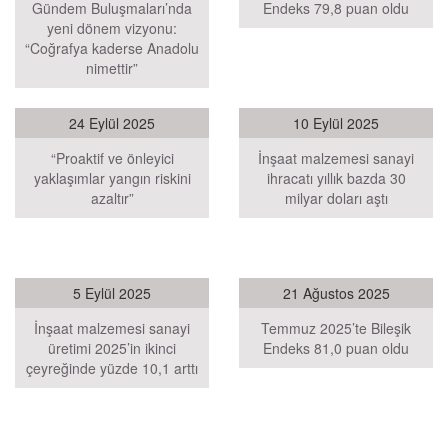
Gündem Buluşmaları’nda
Endeks 79,8 puan oldu
yeni dönem vizyonu:
“Coğrafya kaderse Anadolu
nimettir”
24 Eylül 2025
10 Eylül 2025
“Proaktif ve önleyici
İnşaat malzemesi sanayi
yaklaşımlar yangın riskini
ihracatı yıllık bazda 30
azaltır”
milyar doları aştı
5 Eylül 2025
21 Ağustos 2025
İnşaat malzemesi sanayi
Temmuz 2025’te Bileşik
üretimi 2025’in ikinci
Endeks 81,0 puan oldu
çeyreğinde yüzde 10,1 arttı