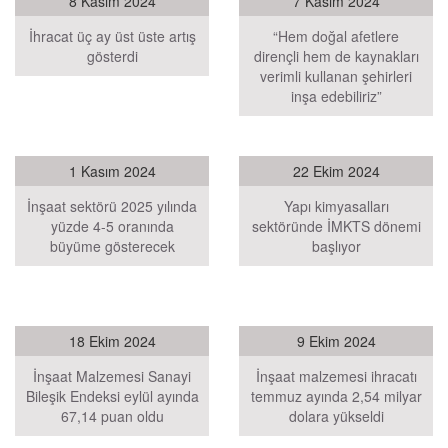
8 Kasım 2024
7 Kasım 2024
İhracat üç ay üst üste artış
“Hem doğal afetlere
gösterdi
dirençli hem de kaynakları
verimli kullanan şehirleri
inşa edebiliriz”
1 Kasım 2024
22 Ekim 2024
İnşaat sektörü 2025 yılında
Yapı kimyasalları
yüzde 4-5 oranında
sektöründe İMKTS dönemi
büyüme gösterecek
başlıyor
18 Ekim 2024
9 Ekim 2024
İnşaat Malzemesi Sanayi
İnşaat malzemesi ihracatı
Bileşik Endeksi eylül ayında
temmuz ayında 2,54 milyar
67,14 puan oldu
dolara yükseldi