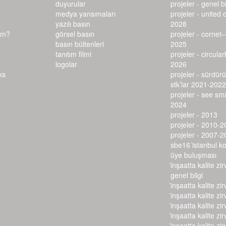
duyurular
projeler - genel bi
medya yansımaları
projeler - united 
yazılı basın
2028
ım?
görsel basın
projeler - cornet
basın bültenleri
2025
tanıtım filmi
projeler - circula
logolar
2026
projeler - sürdürü
stk’lar 2021-2022
projeler - see s
2024
projeler - 2013
projeler - 2010-2
projeler - 2007-2
sbe16 i̇stanbul k
üye buluşması
i̇nşaatta kalite zir
genel bilgi
i̇nşaatta kalite zir
i̇nşaatta kalite zir
i̇nşaatta kalite zir
i̇nşaatta kalite zir
i̇nşaatta kalite zir