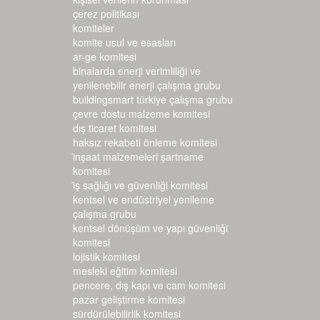
çerez politikası
komiteler
komite usul ve esasları
ar-ge komitesi
binalarda enerji verimliliği ve
yenilenebilir enerji çalışma grubu
buildingsmart türkiye çalışma grubu
çevre dostu malzeme komitesi
dış ticaret komitesi
haksız rekabeti önleme komitesi
i̇nşaat malzemeleri şartname k
omitesi
i̇ş sağlığı ve güvenliği komitesi
kentsel ve endüstriyel yenileme
çalışma grubu
kentsel dönüşüm ve yapı güvenliği
komitesi
lojistik komitesi
mesleki eğitim komitesi
pencere, dış kapı ve cam komitesi
pazar geliştirme komitesi
sürdürülebilirlik komitesi