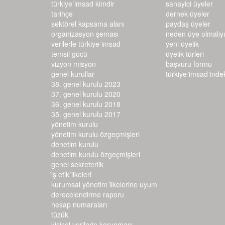
türkiye i̇msad kimdir
sanayici üyeler
tarihçe
dernek üyeler
sektörel kapsama alanı
paydaş üyeler
organizasyon şeması
neden üye olmalıy
verilerle türkiye i̇msad
yeni üyelik
temsil gücü
üyelik türleri
vizyon misyon
başvuru formu
genel kurullar
türkiye i̇msad i̇ndeks
38. genel kurulu 2023
37. genel kurulu 2020
36. genel kurulu 2018
35. genel kurulu 2017
yönetim kurulu
yönetim kurulu özgeçmişleri
denetim kurulu
denetim kurulu özgeçmişleri
genel sekreterlik
i̇ş etik i̇lkeleri
kurumsal yönetim i̇lkelerine uyum d
erecelendirme raporu
hesap numaraları
tüzük
kişisel verilerin korunması