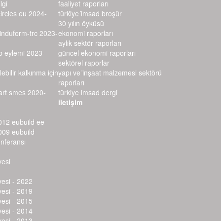
lgi
faaliyet raporları
circles eu 2024-
türki̇ye i̇msad broşür
30 yılın öyküsü
–induform-trc 2023-
ekonomi raporları
aylık sektör raporları
rb eylemi 2023-
güncel ekonomi raporları
sektörel raporlar
lebilir kalkınma için
yapı ve i̇nşaat malzemesi sektörü r
aporları
mart smes 2020-
türkiye imsad dergi
iletişim
012 eubuild ee
009 eubuild
onferansı
vesi
vesi - 2022
vesi - 2019
vesi - 2015
vesi - 2014
vesi - 2013