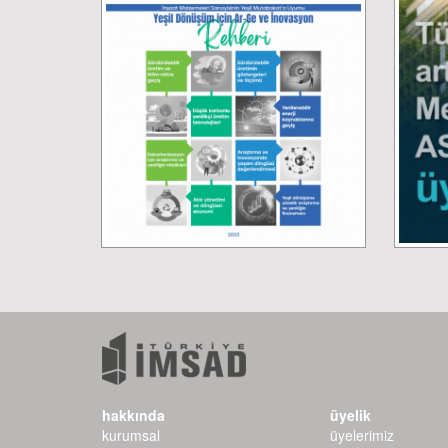
hakkında
üyelik
kurumsal
üyelerimiz