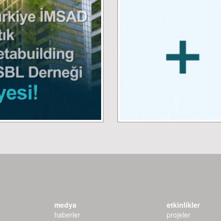
medya
etkinlikler
haberler
projeler