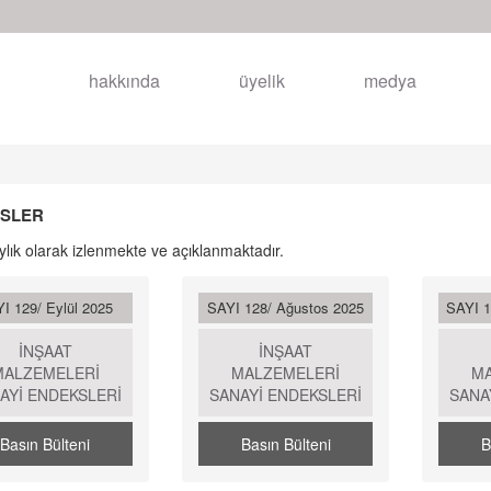
hakkında
üyelik
medya
SLER
aylık olarak izlenmekte ve açıklanmaktadır.
I 129/ Eylül 2025
SAYI 128/ Ağustos 2025
SAYI 
İNŞAAT
İNŞAAT
MALZEMELERİ
MALZEMELERİ
M
AYİ ENDEKSLERİ
SANAYİ ENDEKSLERİ
SANA
Basın Bülteni
Basın Bülteni
B