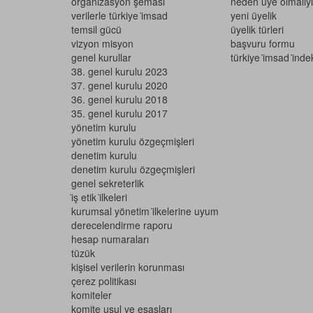
organizasyon şeması
neden üye olmalıy
verilerle türkiye i̇msad
yeni üyelik
temsil gücü
üyelik türleri
vizyon misyon
başvuru formu
genel kurullar
türkiye i̇msad i̇ndeks
38. genel kurulu 2023
37. genel kurulu 2020
36. genel kurulu 2018
35. genel kurulu 2017
yönetim kurulu
yönetim kurulu özgeçmişleri
denetim kurulu
denetim kurulu özgeçmişleri
genel sekreterlik
i̇ş etik i̇lkeleri
kurumsal yönetim i̇lkelerine uyum d
erecelendirme raporu
hesap numaraları
tüzük
kişisel verilerin korunması
çerez politikası
komiteler
komite usul ve esasları