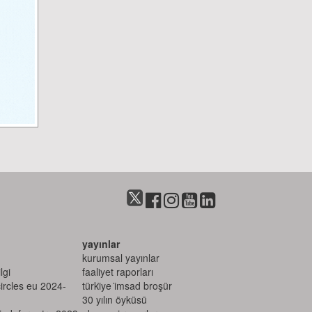
yayınlar
kurumsal yayınlar
lgi
faaliyet raporları
circles eu 2024-
türki̇ye i̇msad broşür
30 yılın öyküsü