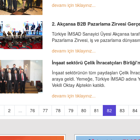
devamı için tıklayınız...
2. Akçansa B2B Pazarlama Zirvesi Gerçek
Türkiye İMSAD Sanayici Üyesi Akçansa tarafı
Pazarlama Zirvesi, iş ve pazarlama dünyasınd
devamı için tıklayınız...
İnşaat sektörü Çelik İhracatçıları Birliği
İnşaat sektörünün tüm paydaşları Çelik İhracat
araya geldi. Yemeğe, Türkiye İMSAD adına 
Vekili Oktay Alptekin katıldı.
devamı için tıklayınız...
1
2
...
76
77
78
79
80
81
82
83
84