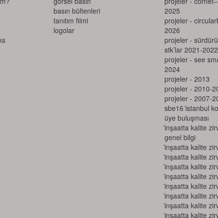
ım?
görsel basın
projeler - cornet
basın bültenleri
2025
tanıtım filmi
projeler - circula
logolar
2026
projeler - sürdürü
stk’lar 2021-2022
projeler - see s
2024
projeler - 2013
projeler - 2010-2
projeler - 2007-2
sbe16 i̇stanbul k
üye buluşması
i̇nşaatta kalite zir
genel bilgi
i̇nşaatta kalite zir
i̇nşaatta kalite zir
i̇nşaatta kalite zir
i̇nşaatta kalite zir
i̇nşaatta kalite zir
i̇nşaatta kalite zir
i̇nşaatta kalite zir
i̇nşaatta kalite zir