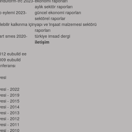
–induform-trc 2023-
ekonomi raporları
aylık sektör raporları
rb eylemi 2023-
güncel ekonomi raporları
sektörel raporlar
lebilir kalkınma için
yapı ve i̇nşaat malzemesi sektörü r
aporları
mart smes 2020-
türkiye imsad dergi
iletişim
012 eubuild ee
009 eubuild
onferansı
vesi
vesi - 2022
vesi - 2019
vesi - 2015
vesi - 2014
vesi - 2013
vesi - 2012
vesi - 2011
vesi - 2010