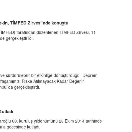
ekin, TİMFED Zirvesi'nde konuştu
(TİMFED) tarafından düzenlenen TİMFED Zirvesi, 11
e gerçekleştirildi.
 ve sürdürülebilir bir etkinliğe dönüştürdüğü ’’Deprem
 “Yaşamımız, Riske Atılmayacak Kadar Değerli”
anbul’da gerçekleştirdi.
utladı
roğlu 60. kuruluş yıldönümünü 28 Ekim 2014 tarihinde
ala gecesinde kutladı.