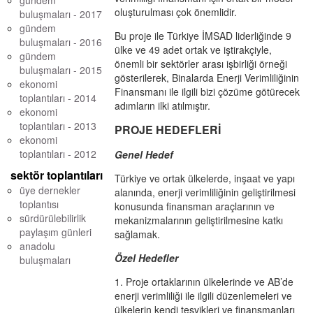
gündem
oluşturulması çok önemlidir.
buluşmaları - 2017
gündem
Bu proje ile Türkiye İMSAD liderliğinde 9
buluşmaları - 2016
ülke ve 49 adet ortak ve iştirakçiyle,
gündem
önemli bir sektörler arası işbirliği örneği
buluşmaları - 2015
gösterilerek, Binalarda Enerji Verimliliğinin
ekonomi
Finansmanı ile ilgili bizi çözüme götürecek
toplantıları - 2014
adımların ilki atılmıştır.
ekonomi
toplantıları - 2013
PROJE HEDEFLERİ
ekonomi
toplantıları - 2012
Genel Hedef
sektör toplantıları
Türkiye ve ortak ülkelerde, inşaat ve yapı
üye dernekler
alanında, enerji verimliliğinin geliştirilmesi
toplantısı
konusunda finansman araçlarının ve
sürdürülebilirlik
mekanizmalarının geliştirilmesine katkı
paylaşım günleri
sağlamak.
anadolu
Özel Hedefler
buluşmaları
1. Proje ortaklarının ülkelerinde ve AB’de
enerji verimliliği ile ilgili düzenlemeleri ve
ülkelerin kendi teşvikleri ve finansmanları