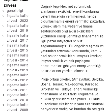
zirvesi
Dağınık teşvikler, net sorumluluk
genel bilgi
alanlarının eksikliği, enerji konularına
inşaatta kalite
yeterli önceliğin verilmemesi, henüz
zirvesi - 2022
olgunlaşmamış enerji verimliliği pazarları,
inşaatta kalite
yüksek işlem maliyetleri ve finans
zirvesi - 2019
sektöründeki bilgi akışı eksiklikleri
inşaatte kalite
yüzünden enerji verimliliği finansmanı ile
zirvesi - 2017
ilgili pazar ihtiyaçları henüz
inşaatta kalite
sağlanamamıştır. Bu engelleri aşmak ve
zirvesi - 2015
yatırımları arttırmak konusunda, kamu-
inşaatta kalite
özel sektör ortaklıkları, imtiyazlı krediler,
zirvesi - 2014
ihtiyari ortaklık ve risk paylaşımı
inşaatta kalite
enstrümanları gibi yeni enerji verimliliği
zirvesi - 2013
politikalarının yardımı olacaktır.
inşaatta kalite
Proje ortağı ülkeler, (Arnavutluk, Belçika,
zirvesi - 2012
Bosna Hersek, Makedonya, Karadağ,
inşaatta kalite
Sırbistan ve Türkiye) enerji verimliliği
zirvesi - 2011
finansmanı ile ilgili farklı uygulama ve
inşaatta kalite
hukuki gerekliklere sahiptirler. Hukuki
zirvesi - 2010
düzenleme eksiklerinin yanı sıra finansal
inşaatta kalite
bariyerlerin varlığı ve bundan da öte gizli
zirvesi - 2009