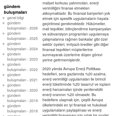
maliyet korkusu yatırımcıları, enerji
gündem
verimliliğini finanse etmekten
buluşmaları
alıkoymaktadır. Bu finansal bariyerleri yok
genel bilgi
etmek için spesifik uygulamaların hayata
gündem
geçirilmesi gerekmektedir. Hükümetler,
buluşmaları - 2026
mali teşvikler, bilinçlendirme kampanyaları
gündem
ve sübvansiyon programları uygulamaya
buluşmaları - 2025
çalışmalarına rağmen bankalar gibi özel
gündem
sektör üyeleri, imtiyazlı krediler gibi diğer
buluşmaları - 2024
finansal teşvikleri müşterilerine
gündem
sunmayarak üzerlerine düşen görevi
buluşmaları - 2023
yerine getirmemişlerdir.
gündem
2020 yılında Avrupa Enerji Politikası
buluşmaları - 2022
hedefleri, sera gazlarında %20 azalma,
gündem
enerji verimliliği uygulamaları ile birincil
buluşmaları - 2021
enerji tüketiminde %20 tasarruf ve toplam
gündem
enerji harcamaları içinde yenilenebilir
buluşmaları - 2020
enerji oranının %20 olmasıdır. Bu
gündem
hedeflere ulaşmak için, çeşitli Avrupa
buluşmaları - 2019
ülkelerindeki en iyi finansal ve hukuksal
gündem
uygulamaların paylaşılması ve enerji
buluşmaları - 2018
verimliliği finansmanı için ortak bir model