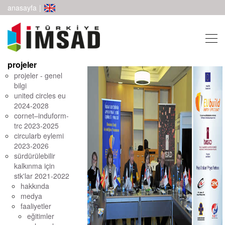
anasayfa
|
projeler
projeler - genel
bilgi
united circles eu
2024-2028
cornet–induform-
trc 2023-2025
circularb eylemi
2023-2026
sürdürülebilir
kalkınma için
stk'lar 2021-2022
hakkında
medya
faaliyetler
eğitimler