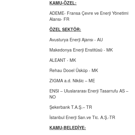
KAMU-ÖZEL:
ADEME- Fransa Çevre ve Enerji Yönetimi
Alansı- FR
ÖZEL SEKTÖR:
Avusturya Enerji Ajansı - AU
Makedonya Enerji Enstitüsü - MK
ALEANT - MK
Rehau Dooel Üsküp - MK
ZIGMA a.d. Nikšic – ME
ENSI – Uluslararası Enerji Tasarrufu AS –
NO
Şekerbank T.A.Ş.– TR
İstanbul Enerji San.ve Tic. A.Ş.-TR
KAMU-BELEDİYE: