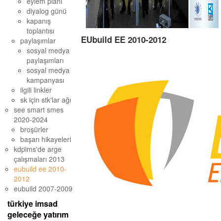
eylem planı
diyalog günü
kapanış
toplantısı
EUbuild EE 2010-2012
paylaşımlar
sosyal medya
paylaşımları
sosyal medya
kampanyası
ilgili linkler
sk için stk'lar ağı
see smart smes
2020-2024
broşürler
başarı hikayeleri
kdpi̇ms'de arge ç
alışmaları 2013
eubuild ee 2010-
2012
eubuild 2007-2009
türkiye imsad
geleceğe yatırım