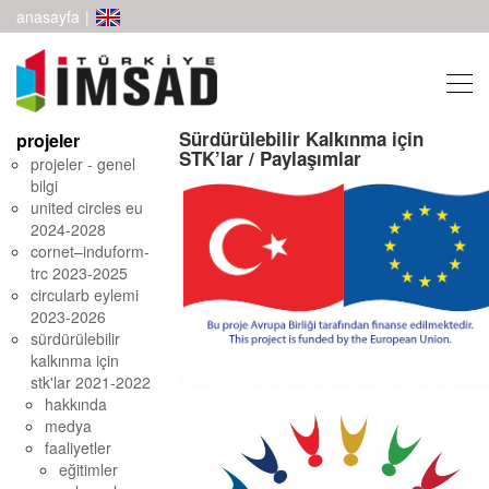
anasayfa
|
Sürdürülebilir Kalkınma için
projeler
STK’lar / Paylaşımlar
projeler - genel
bilgi
united circles eu
2024-2028
cornet–induform-
trc 2023-2025
circularb eylemi
2023-2026
sürdürülebilir
kalkınma için
stk'lar 2021-2022
hakkında
medya
faaliyetler
eğitimler