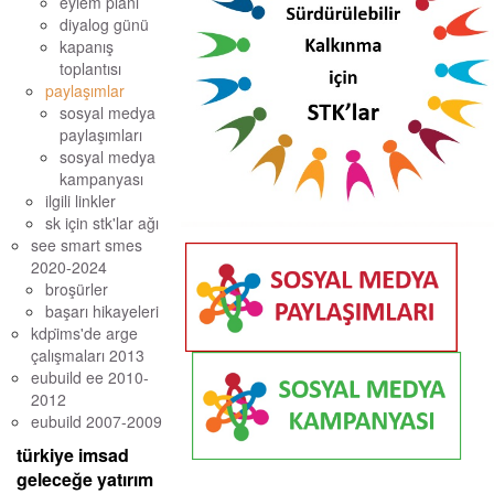
eylem planı
diyalog günü
kapanış
toplantısı
paylaşımlar
sosyal medya
paylaşımları
sosyal medya
kampanyası
ilgili linkler
sk için stk'lar ağı
see smart smes
2020-2024
broşürler
başarı hikayeleri
kdpi̇ms'de arge ç
alışmaları 2013
eubuild ee 2010-
2012
eubuild 2007-2009
türkiye imsad
geleceğe yatırım